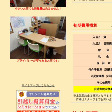
小さいお店でも情報量は負けません！
初期費用概算
入居月を
入居月 賃 
入居月 管理費
敷 金
礼 金
プライバシーが守られるお店です♪
保 証 金
仲介手数料（消費
火災保険料（2年
その他費用
サイトマップはこちらから
合計契約金概
※上記契約金は概算となります
詳細はスタッフまでお問い合