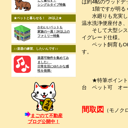
しく暮らす！
は約4帖のウッドデ
シングルタイプ特集
1階ですが明るく
水廻りも充実して
★ペットと暮らせる！ 2K以上★
温水洗浄便座付き
かわいいペットも
そして大型システ
家族の一員！2K以上の
ファミリー特集
イグレード仕様。
ペット飼育もOK
♪♪楽器の練習、したいんです♪♪
す。
楽器可物件を集めてみ
ました♪
日常生活にゆたかな感
性を発揮♪
★特筆ポイント 
台 ペット可 オ
間取図
（モノク
まごのて不動産
ブログ公開中！