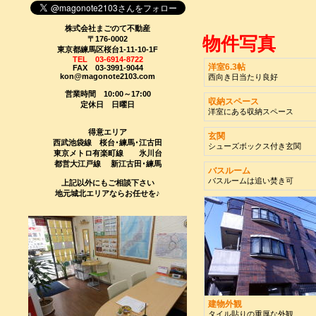
株式会社まごのて不動産
物件写真
〒176-0002
東京都練馬区桜台1-11-10-1F
TEL 03-6914-8722
洋室6.3帖
FAX 03-3991-9044
kon@magonote2103.com
西向き日当たり良好
営業時間 10:00～17:00
収納スペース
定休日 日曜日
洋室にある収納スペース
得意エリア
玄関
西武池袋線 桜台･練馬･江古田
シューズボックス付き玄関
東京メトロ有楽町線 氷川台
都営大江戸線 新江古田･練馬
バスルーム
バスルームは追い焚き可
上記以外にもご相談下さい
地元城北エリアならお任せを♪
建物外観
タイル貼りの重厚な外観