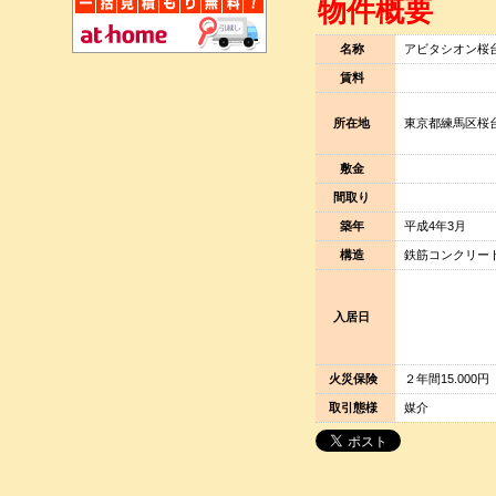
物件概要
名称
アビタシオン桜
賃料
所在地
東京都練馬区桜
敷金
間取り
築年
平成4年3月
構造
鉄筋コンクリー
入居日
火災保険
２年間15.000円
取引態様
媒介