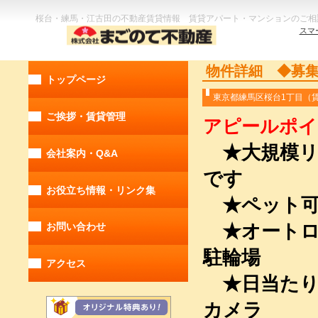
桜台・練馬・江古田の不動産賃貸情報 賃貸アパート・マンションのご相
スマ
物件詳細 ◆募
トップページ
東京都練馬区桜
ご挨拶・賃貸管理
アピールポイ
★大規模リ
会社案内・Q&A
です
お役立ち情報・リンク集
★ペット可
★オート
お問い合わせ
駐輪場
アクセス
★日当た
カメラ