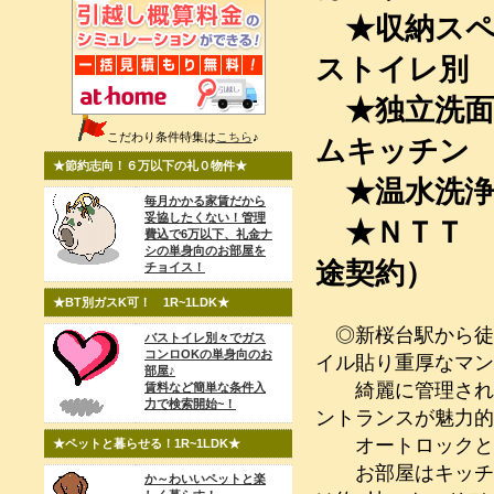
★収納ス
ストイレ別
★独立洗
こだわり条件特集は
こちら
♪
ムキッチン
★節約志向！６万以下の礼０物件★
★温水洗
毎月かかる家賃だから
妥協したくない！管理
★ＮＴＴ 
費込で6万以下、礼金ナ
シの単身向のお部屋を
途契約）
チョイス！
★BT別ガスK可！ 1R~1LDK★
◎新桜台駅から徒
バストイレ別々でガス
コンロOKの単身向のお
イル貼り重厚なマン
部屋♪
綺麗に管理された
賃料など簡単な条件入
力で検索開始~！
ントランスが魅力
オートロックとT
★ペットと暮らせる！1R~1LDK★
お部屋はキッチン2
か～わいいペットと楽