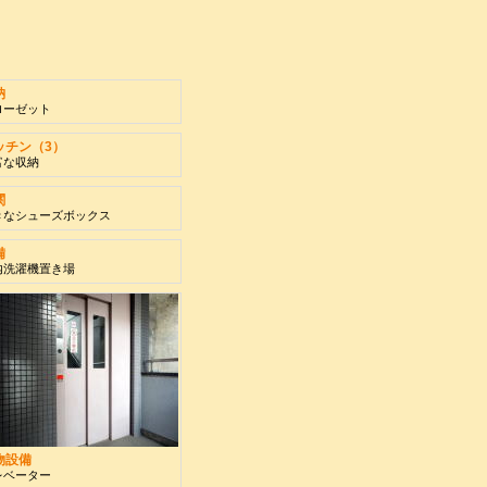
納
ローゼット
ッチン（3）
富な収納
関
きなシューズボックス
備
内洗濯機置き場
物設備
レベーター