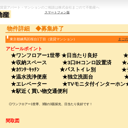
賃貸アパート・マンションのご相談は株式会社まごのて不動産へ
スマートフォン版
物件詳細 ◆募集終了
東京都練馬区桜台1丁目（賃貸マンション）
まご
アピールポイント
★ワンフロアー1世帯 ★日当たり良好 ★ﾌｧ
★収納スペース ★3口IHコンロ設置済 ★
★ｶｳﾝﾀｰｷｯﾁﾝ ★バストイレ別 ★デ
★温水洗浄便座 ★独立洗面台 ★洗
★エレベーター ★TVモニタ付インターホン★
★駅近く買い物交通便利
◎ワンフロアー1世帯、3階の3面採光、日当たり良好です！
間取図