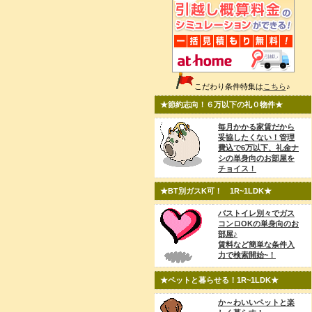
こだわり条件特集は
こちら
♪
★節約志向！６万以下の礼０物件★
毎月かかる家賃だから
妥協したくない！管理
費込で6万以下、礼金ナ
シの単身向のお部屋を
チョイス！
★BT別ガスK可！ 1R~1LDK★
バストイレ別々でガス
コンロOKの単身向のお
部屋♪
賃料など簡単な条件入
力で検索開始~！
★ペットと暮らせる！1R~1LDK★
か～わいいペットと楽