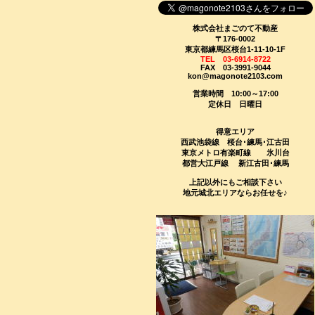
株式会社まごのて不動産
〒176-0002
東京都練馬区桜台1-11-10-1F
TEL 03-6914-8722
FAX 03-3991-9044
kon@magonote2103.com
営業時間 10:00～17:00
定休日 日曜日
得意エリア
西武池袋線 桜台･練馬･江古田
東京メトロ有楽町線 氷川台
都営大江戸線 新江古田･練馬
上記以外にもご相談下さい
地元城北エリアならお任せを♪