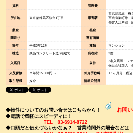
賃料
管理費
西武池袋線 桜
所在地
東京都練馬区桜台1丁目
最寄駅
西武有楽町線 
都営大江戸線 練
敷金
礼金
間取り
専有面積
築年
平成3年12月
種類
マンション
構造
鉄筋コンクリート造5階建て
所在階
3階
2名入居可・フ
入居日
条件
保証会社加入 
火災保険
２年間15.000円 ～
仲介手数料
1.1ヶ月分（税
取引態様
媒介
情報公開日
お問い
◆物件についてのお問い合せはこちらから！
◆電話で気軽にスピーディに！
TEL 03-6914-8722
◆口頭だと伝えづらいかなぁ？ 営業時間外の場合な