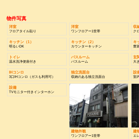
物件写真
洋室
洋室
収
フロアタイル貼り
ワンフロアー1世帯
ク
キッチン（1）
キッチン（2）
キ
明るいDK
カウンターキッチン
豊
トイレ
バスルーム
玄
温水洗浄便座付き
バスルーム
大
IHコンロ
独立洗面台
設
3口IHコンロ（ガスも利用可）
収納のある独立洗面台
室
設備
TVモニター付きインターホン
建物外観
建
ワンフロアー1世帯
エ