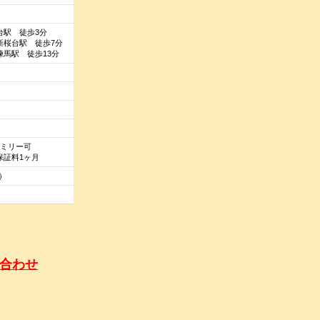
台駅 徒歩3分
新桜台駅 徒歩7分
馬駅 徒歩13分
ァミリー可
保証料1ヶ月
込）
合わせ
どは