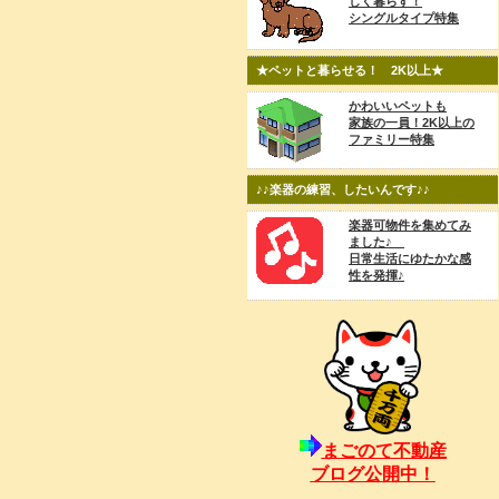
しく暮らす！
シングルタイプ特集
★ペットと暮らせる！ 2K以上★
かわいいペットも
家族の一員！2K以上の
ファミリー特集
♪♪楽器の練習、したいんです♪♪
楽器可物件を集めてみ
ました♪
日常生活にゆたかな感
性を発揮♪
まごのて不動産
ブログ公開中！