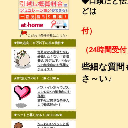
◆口頭だと伝
どは
FAX 03
付）
こだわり条件特集は
こちら
♪
Mail k
★節約志向！６万以下の礼０物件★
（24時間受付
毎月かかる家賃だから
妥協したくない！管理
費込で6万以下、礼金ナ
些細な質問
シの単身向のお部屋を
チョイス！
さ～い♪
★BT別ガスK可！ 1R~1LDK★
バストイレ別々でガス
コンロOKの単身向のお
部屋♪
賃料など簡単な条件入
力で検索開始~！
★ペットと暮らせる！1R~1LDK★
か～わいいペットと楽