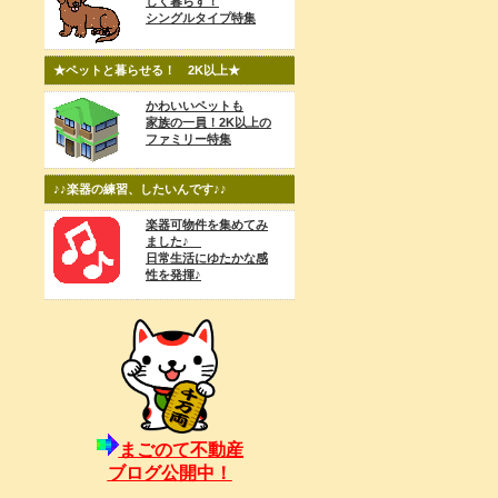
しく暮らす！
シングルタイプ特集
★ペットと暮らせる！ 2K以上★
かわいいペットも
家族の一員！2K以上の
ファミリー特集
♪♪楽器の練習、したいんです♪♪
楽器可物件を集めてみ
ました♪
日常生活にゆたかな感
性を発揮♪
まごのて不動産
ブログ公開中！