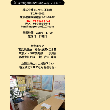
株式会社まごのて不動産
〒176-0002
東京都練馬区桜台1-11-10-1F
TEL 03-6914-8722
FAX 03-3991-9044
kon@magonote2103.com
営業時間 10:00～17:00
定休日 日曜日
得意エリア
西武池袋線 桜台･練馬･江古田
東京メトロ有楽町線 氷川台
都営大江戸線 新江古田･練馬
上記以外にもご相談下さい
地元城北エリアならお任せを♪