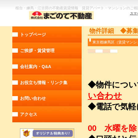
桜台・練馬・江古田の不動産賃貸情報 賃貸アパート・マンションのご相
スマ
物件詳細 ◆募
トップページ
東京都練馬区
ご挨拶・賃貸管理
会社案内・Q&A
お役立ち情報・リンク集
◆物件につ
い合わせ
お問い合わせ
◆電話
アクセス
TEL 03
00 水