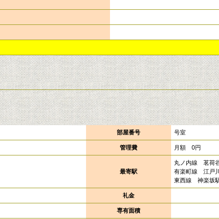
部屋番号
号室
管理費
月額 0円
丸ノ内線 茗荷
最寄駅
有楽町線 江戸
東西線 神楽坂駅
礼金
専有面積