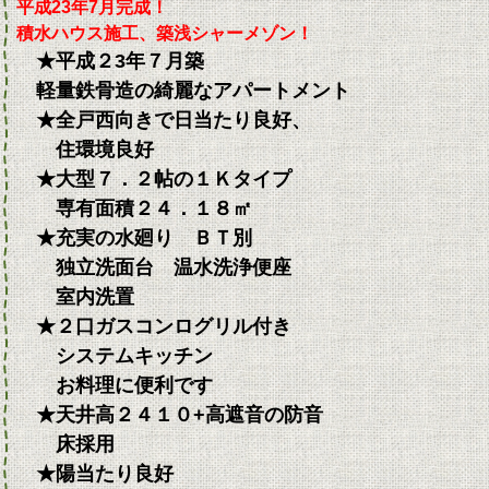
平成23年7月完成！
積水ハウス施工、築浅シャーメゾン！
★平成２3年７月築
軽量鉄骨造の綺麗なアパートメント
★全戸西向きで日当たり良好、
住環境良好
★大型７．２帖の１Ｋタイプ
専有面積２４．１８㎡
★充実の水廻り ＢＴ別
独立洗面台 温水洗浄便座
室内洗置
★２口ガスコンログリル付き
システムキッチン
お料理に便利です
★天井高２４１０+高遮音の防音
床採用
★陽当たり良好