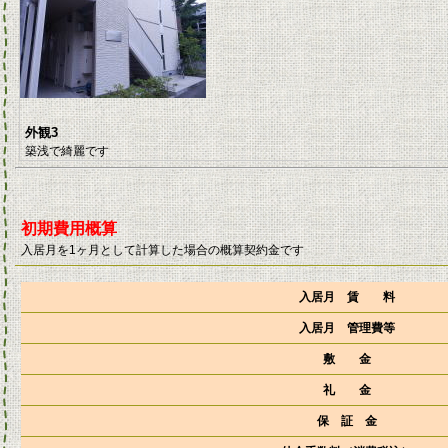
外観3
築浅で綺麗です
初期費用概算
入居月を1ヶ月として計算した場合の概算契約金です
入居月 賃 料
入居月 管理費等
敷 金
礼 金
保 証 金