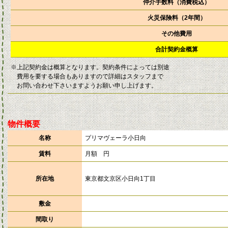
仲介手数料（消費税込）
火災保険料（2年間）
その他費用
合計契約金概算
※上記契約金は概算となります。契約条件によっては別途
費用を要する場合もありますので詳細はスタッフまで
お問い合わせ下さいますようお願い申し上げます。
物件概要
名称
プリマヴェーラ小日向
賃料
月額 円
所在地
東京都文京区小日向1丁目
敷金
間取り