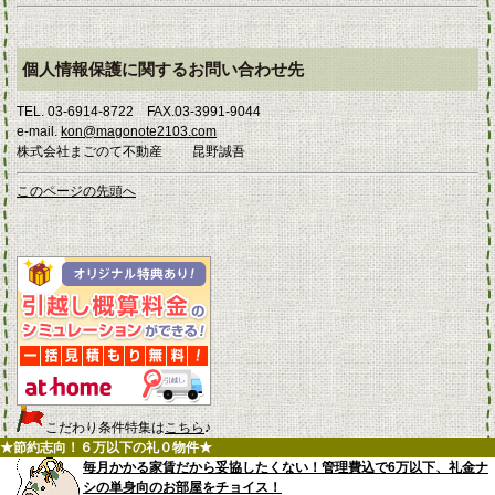
個人情報保護に関するお問い合わせ先
TEL. 03-6914-8722 FAX.03-3991-9044
e-mail.
kon@magonote2103.com
株式会社まごのて不動産 昆野誠吾
このページの先頭へ
こだわり条件特集は
こちら
♪
★節約志向！６万以下の礼０物件★
毎月かかる家賃だから妥協したくない！管理費込で6万以下、礼金ナ
シの単身向のお部屋をチョイス！