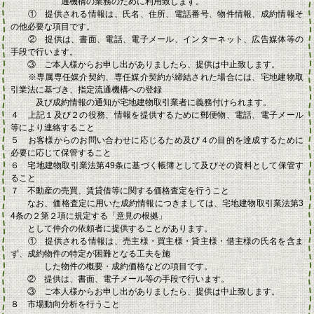
通機構の業務のために利用致
します。
① 提供される情報は、氏名、住所、電話番号、物件情報、成約情報そ
の他必要な項目
です。
② 提供は、書面、電話、電子メール、インターネット、広告媒体等の
手段で行います。
③ ご本人様からお申し出がありましたら、提供は中止致します。
※専属専任媒介契約、専任媒介契約が締結された場合には、宅地建物取
引業法に
基づき、指定流通機構への登録
及び成約情報の通知が宅地建物取引業者に義務
付けられます。
４ 上記１及び２の役務、情報を提供するために郵便物、電話、電子メール
等により連絡する
こと
５ お客様からのお問い合わせに応じるため及び４の目的を達成するために
必要に応じて保管
すること
６ 宅地建物取引業法第49条に基づく帳簿として及びその資料として保管す
ること
７ 不動産の売買、賃貸借等に関する価格査定を行うこと
なお、価格査定に用いた成約情報につきましては、宅地建物取引業法第3
4条の２第２項
に規定する「意見の根拠」
として仲介の依頼者に提供することがあります。
① 提供される情報は、売主様・買主様・貸主様・借主様の氏名を含ま
ず、成約物件の
特定が困難となる工夫を施
した物件の概要・成約価格などの項目です。
② 提供は、書面、電子メール等の手段で行います。
③ ご本人様からお申し出がありましたら、提供は中止致します。
８ 市場動向分析を行うこと