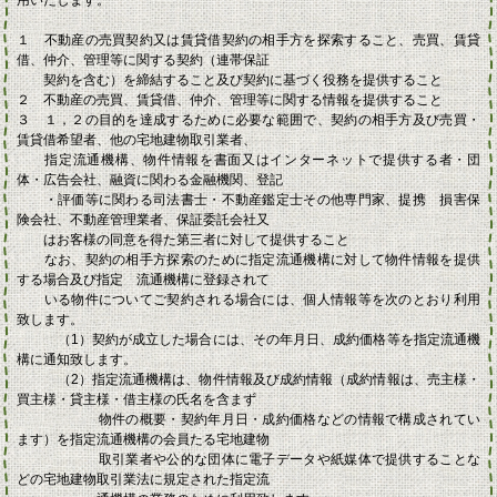
用いたします。
１ 不動産の売買契約又は賃貸借契約の相手方を探索すること、売買、賃貸
借、仲介、管理等
に関する契約（連帯保証
契約を含む）を締結すること及び契約に基づく役務を提供すること
２ 不動産の売買、賃貸借、仲介、管理等に関する情報を提供すること
３ １，２の目的を達成するために必要な範囲で、契約の相手方及び売買・
賃貸借希望者、他の宅地建物取引業者、
指定流通機構、物件情報を書面又はインターネットで提供する者・団
体・広告会社、融資に関わる金融機関、登記
・評価等に関わる司法書士・不動産鑑定士その他専門家、提携 損害保
険会社、不動産管理業者、保証委託会社又
はお客様の同意を得た第三者に対して提供すること
なお、契約の相手方探索のために指定流通機構に対して物件情報を提供
する場合及び指定 流通機構に登録されて
いる物件についてご契約される場合には、個人情報等を次のとおり利用
致します。
（1）契約が成立した場合には、その年月日、成約価格等を指定流通機
構に通知致します。
（2）指定流通機構は、物件情報及び成約情報（成約情報は、売主様・
買主様・貸主様・借
主様の氏名を含まず
物件の概要・契約年月日・成約価格などの情報で構成されてい
ま
す）を指定流通機構の会員たる宅地建物
取引業者や公的な団体に電子データや紙媒体で
提供することな
どの宅地建物取引業法に規定された指定流