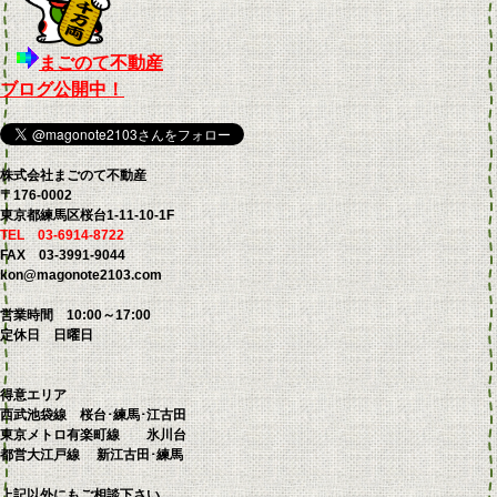
まごのて不動産
ブログ公開中！
株式会社まごのて不動産
〒176-0002
東京都練馬区桜台1-11-10-1F
TEL 03-6914-8722
FAX 03-3991-9044
kon@magonote2103.com
営業時間 10:00～17:00
定休日 日曜日
得意エリア
西武池袋線 桜台･練馬･江古田
東京メトロ有楽町線 氷川台
都営大江戸線 新江古田･練馬
上記以外にもご相談下さい