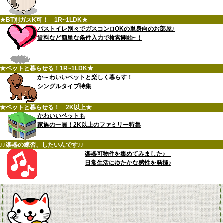
★BT別ガスK可！ 1R~1LDK★
バストイレ別々でガスコンロOKの単身向のお部屋♪
賃料など簡単な条件入力で検索開始~！
★ペットと暮らせる！1R~1LDK★
か～わいいペットと楽しく暮らす！
シングルタイプ特集
★ペットと暮らせる！ 2K以上★
かわいいペットも
家族の一員！2K以上のファミリー特集
♪♪楽器の練習、したいんです♪♪
楽器可物件を集めてみました♪
日常生活にゆたかな感性を発揮♪