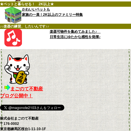
★ペットと暮らせる！ 2K以上★
かわいいペットも
家族の一員！2K以上のファミリー特集
♪♪楽器の練習、したいんです♪♪
楽器可物件を集めてみました♪
日常生活にゆたかな感性を発揮♪
まごのて不動産
ブログ公開中！
株式会社まごのて不動産
〒176-0002
東京都練馬区桜台1-11-10-1F