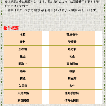
※上記契約金は概算となります。契約条件によっては別途費用を要する場
合もありますので
詳細はスタッフまでお問い合わせ下さいますようお願い申し上げます。
物件概要
名称
部屋番号
賃料
管理費
所在地
最寄駅
敷金
礼金
間取り
専有面積
築年
種類
構造
所在階
入居日
条件
火災保険
仲介手数料
取引態様
情報公開日