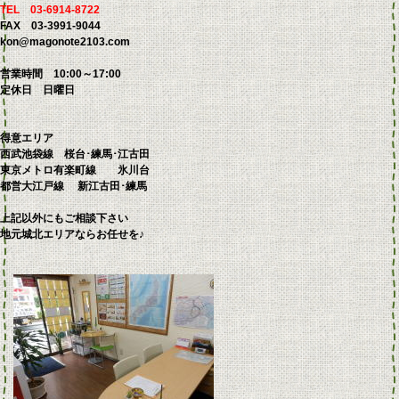
TEL 03-6914-8722
FAX 03-3991-9044
kon@magonote2103.com
営業時間 10:00～17:00
定休日 日曜日
得意エリア
西武池袋線 桜台･練馬･江古田
東京メトロ有楽町線 氷川台
都営大江戸線 新江古田･練馬
上記以外にもご相談下さい
地元城北エリアならお任せを♪