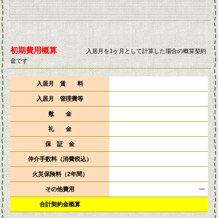
初期費用概算
入居月を1ヶ月として計算した場合の概算契約
金です
入居月 賃 料
入居月 管理費等
敷 金
礼 金
保 証 金
仲介手数料（消費税込）
火災保険料（2年間）
その他費用
━
合計契約金概算