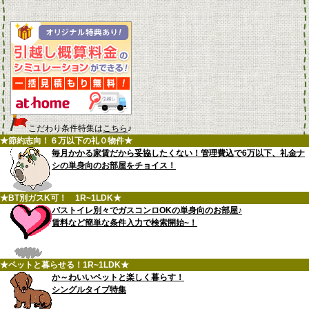
こだわり条件特集は
こちら
♪
★節約志向！６万以下の礼０物件★
毎月かかる家賃だから妥協したくない！管理費込で6万以下、礼金ナ
シの単身向のお部屋をチョイス！
★BT別ガスK可！ 1R~1LDK★
バストイレ別々でガスコンロOKの単身向のお部屋♪
賃料など簡単な条件入力で検索開始~！
★ペットと暮らせる！1R~1LDK★
か～わいいペットと楽しく暮らす！
シングルタイプ特集